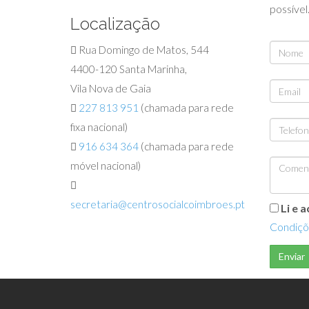
possível
Localização
Rua Domingo de Matos, 544
4400-120 Santa Marinha,
Vila Nova de Gaia
227 813 951
(chamada para rede
fixa nacional)
916 634 364
(chamada para rede
móvel nacional)
secretaria@centrosocialcoimbroes.pt
Li e a
Condiçõ
Enviar