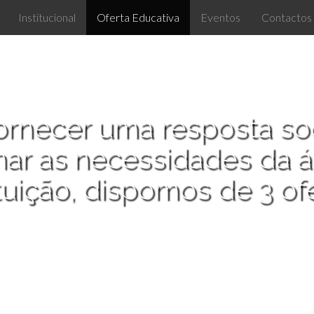
Institucional
Oferta Educativa
Eventos
Contactos
ornecer uma resposta so
nar as necessidades da á
ituição, dispomos de 3 ofe