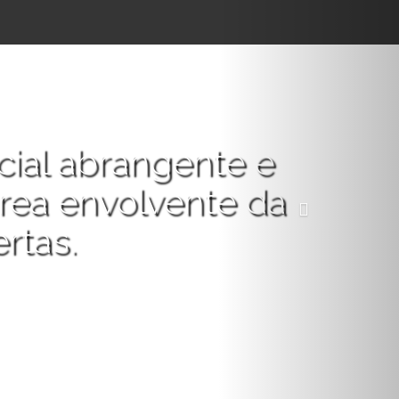
N
e
x
t
cial abrangente e
rea envolvente da
rtas.