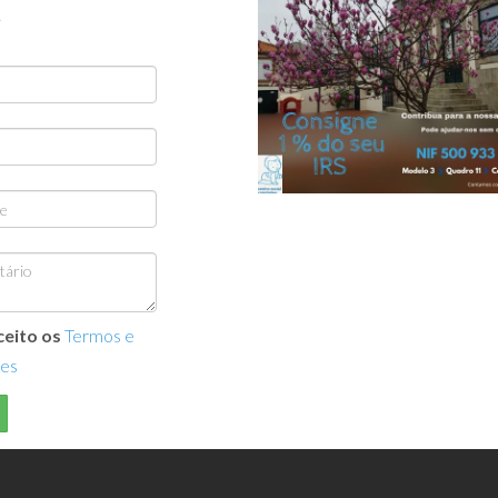
.
ceito os
Termos e
es